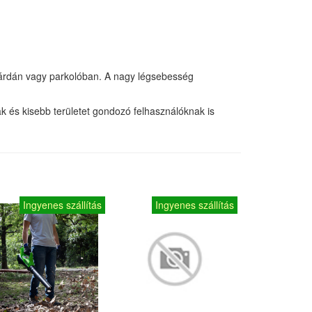
járdán vagy parkolóban. A nagy légsebesség
nak és kisebb területet gondozó felhasználóknak is
Ingyenes szállítás
Ingyenes szállítás