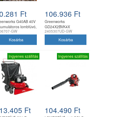
0.281 Ft
106.936 Ft
eenworks G40AB 40V
Greenworks
kumulátoros lombfúvó,
GD24X2BVK4X
06707-GW
2405307UD-GW
kumulátor és töltő
akkumulátoros lombfúvó
kül
és lombszívó 48 V 2x24
V 2 akkumulátorral és
töltővel
Ingyenes szállítás
Ingyenes szállítás
13.405 Ft
104.490 Ft