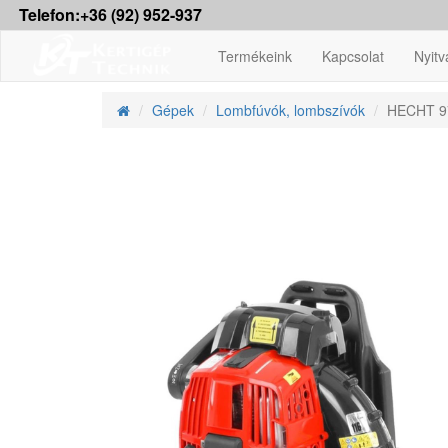
Telefon:+36 (92) 952-937
Termékeink
Kapcsolat
Nyitv
Gépek
Lombfúvók, lombszívók
HECHT 97