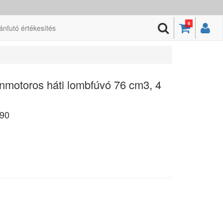
0
ánfutó értékesítés
motoros háti lombfúvó 76 cm3, 4
90