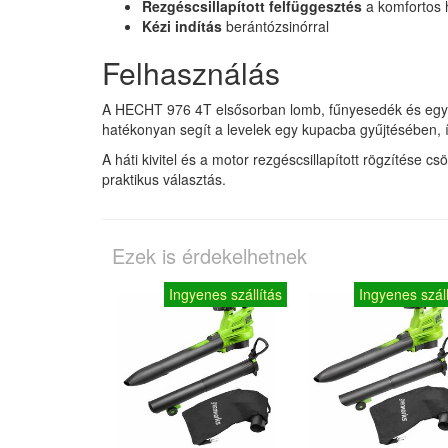
Rezgéscsillapított felfüggesztés
a komfortos 
Kézi indítás
berántózsinórral
Felhasználás
A HECHT 976 4T elsősorban lomb, fűnyesedék és egyéb
hatékonyan segít a levelek egy kupacba gyűjtésében, í
A háti kivitel és a motor rezgéscsillapított rögzítése 
praktikus választás.
Ezek is érdekelhetnek
Ingyenes szállítás
Ingyenes száll