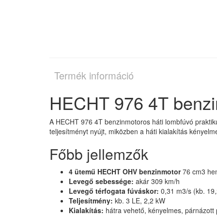
Termék információ
HECHT 976 4T benzin
A HECHT 976 4T benzinmotoros háti lombfúvó praktik
teljesítményt nyújt, miközben a háti kialakítás kénye
Főbb jellemzők
4 ütemű HECHT OHV benzinmotor
76 cm3 hen
Levegő sebessége:
akár 309 km/h
Levegő térfogata fúváskor:
0,31 m3/s (kb. 19
Teljesítmény:
kb. 3 LE, 2,2 kW
Kialakítás:
hátra vehető, kényelmes, párnázott 