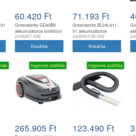
60.420 Ft
71.193 Ft
4
-01
Greenworks GD40BV
Greenworks BL24L411-
Gr
akkumulátoros lombfúvó
01 akkumulátoros
ak
2406907-GW
2409007UB-GW
24
ő
és lombszívó 40 V
lombfúvó 24 V 4,0 Ah
ak
akkuval és 2 A töltővel
nél
ítás
Ingyenes szállítás
Ingyenes szállítás
265.905 Ft
123.490 Ft
3