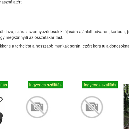
használatért
 laza, száraz szennyeződések kifújására ajánlott udvaron, kertben, 
gy megkönnyíti az összetakarítást.
csökkenti a terhelést a hosszabb munkák során, ezért kerti tulajdonosok
ítás
Ingyenes szállítás
Ingyenes szállítás