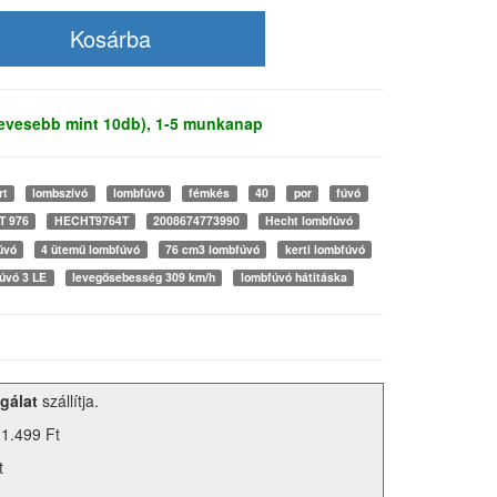
kevesebb mint 10db), 1-5 munkanap
rt
lombszívó
lombfúvó
fémkés
40
por
fúvó
T 976
HECHT9764T
2008674773990
Hecht lombfúvó
úvó
4 ütemű lombfúvó
76 cm3 lombfúvó
kerti lombfúvó
úvó 3 LE
levegősebesség 309 km/h
lombfúvó hátitáska
gálat
szállítja.
 1.499 Ft
t