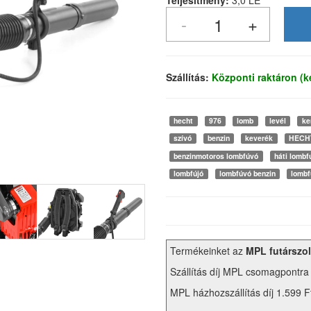
Teljesítmény:
3,0 LE
Szállítás:
Központi raktáron (
hecht
976
lomb
levél
ke
szívó
benzin
keverék
HECH
benzinmotoros lombfúvó
háti lombf
lombfújó
lombfúvó benzin
lombf
Termékeinket az
MPL futárszol
Szállítás díj MPL csomagpontra
MPL házhozszállítás díj 1.599 F