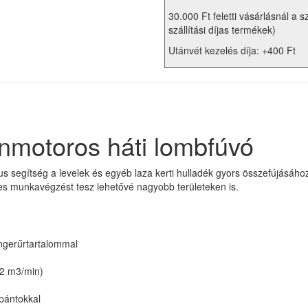
30.000 Ft feletti vásárlásnál a s
szállítási díjas termékek)
Utánvét kezelés díja: +400 Ft
motoros háti lombfúvó
us segítség a levelek és egyéb laza kerti hulladék gyors összefújá
lmes munkavégzést tesz lehetővé nagyobb területeken is.
gerűrtartalommal
,2 m3/min)
pántokkal