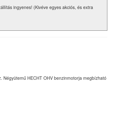
zállítás ingyenes! (Kivéve egyes akciós, és extra
sához. Négyütemű HECHT OHV benzinmotorja megbízható