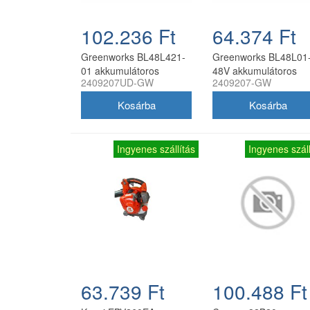
102.236 Ft
64.374 Ft
Greenworks BL48L421-
Greenworks BL48L01
01 akkumulátoros
48V akkumulátoros
2409207UD-GW
2409207-GW
lombfúvó-szívó 48V
lombfúvó akku és tölt
(2x24V) akkumulátorral
nélkül
és töltővel
Ingyenes szállítás
Ingyenes száll
63.739 Ft
100.488 Ft