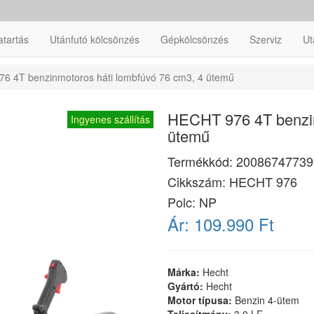
atartás
Utánfutó kölcsönzés
Gépkölcsönzés
Szerviz
Ut
6 4T benzinmotoros háti lombfúvó 76 cm3, 4 ütemű
HECHT 976 4T benzin
Ingyenes szállítás
ütemű
Termékkód:
20086747739
Cikkszám:
HECHT 976
Polc: NP
Ár:
109.990 Ft
Márka:
Hecht
Gyártó:
Hecht
Motor típusa:
Benzin 4-ütem