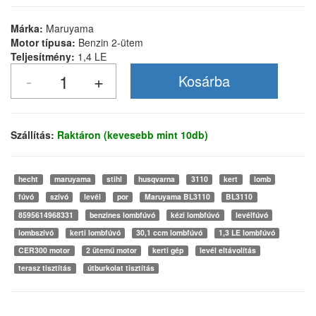
Márka:
Maruyama
Motor típusa:
Benzin 2-ütem
Teljesítmény:
1,4 LE
Szállítás:
Raktáron (kevesebb mint 10db)
hecht
maruyama
stihl
husqvarna
3110
kert
lomb
fúvó
szívó
levél
por
Maruyama BL3110
BL3110
8595614968331
benzines lombfúvó
kézi lombfúvó
levélfúvó
lombszívó
kerti lombfúvó
30,1 ccm lombfúvó
1,3 LE lombfúvó
CER300 motor
2 ütemű motor
kerti gép
levél eltávolítás
terasz tisztítás
útburkolat tisztítás