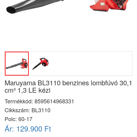
Maruyama BL3110 benzines lombfúvó 30,1
cm³ 1,3 LE kézi
Termékkód:
8595614968331
Cikkszám:
BL3110
Polc: 60-17
Ár:
129.900 Ft