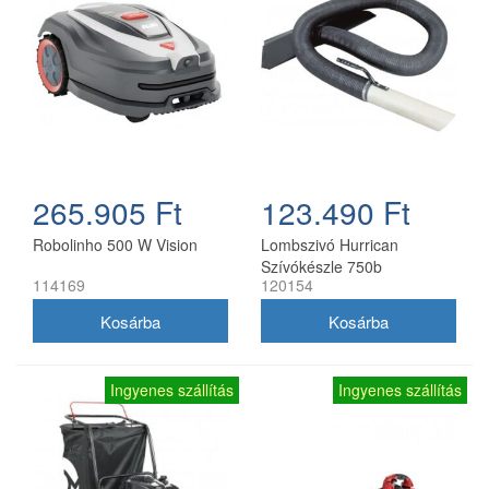
265.905 Ft
123.490 Ft
Robolinho 500 W Vision
Lombszivó Hurrican
Szívókészle 750b
114169
120154
Ingyenes szállítás
Ingyenes szállítás