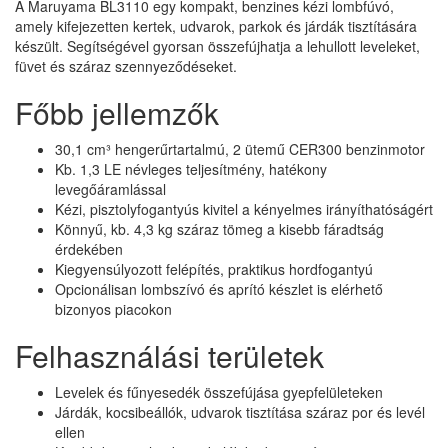
A Maruyama BL3110 egy kompakt, benzines kézi lombfúvó,
amely kifejezetten kertek, udvarok, parkok és járdák tisztítására
készült. Segítségével gyorsan összefújhatja a lehullott leveleket,
füvet és száraz szennyeződéseket.
Főbb jellemzők
30,1 cm³ hengerűrtartalmú, 2 ütemű CER300 benzinmotor
Kb. 1,3 LE névleges teljesítmény, hatékony
levegőáramlással
Kézi, pisztolyfogantyús kivitel a kényelmes irányíthatóságért
Könnyű, kb. 4,3 kg száraz tömeg a kisebb fáradtság
érdekében
Kiegyensúlyozott felépítés, praktikus hordfogantyú
Opcionálisan lombszívó és aprító készlet is elérhető
bizonyos piacokon
Felhasználási területek
Levelek és fűnyesedék összefújása gyepfelületeken
Járdák, kocsibeállók, udvarok tisztítása száraz por és levél
ellen