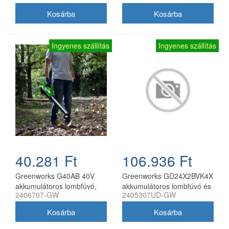
töltővel
Ingyenes szállítás
Ingyenes szállítás
40.281 Ft
106.936 Ft
Greenworks G40AB 40V
Greenworks GD24X2BVK4X
akkumulátoros lombfúvó,
akkumulátoros lombfúvó és
2406707-GW
2405307UD-GW
akkumulátor és töltő nélkül
lombszívó 48 V 2x24 V 2
akkumulátorral és töltővel