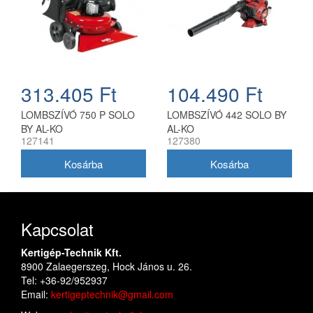
313.405 Ft
104.490 Ft
LOMBSZÍVÓ 750 P SOLO
LOMBSZÍVÓ 442 SOLO BY
BY AL-KO
AL-KO
127141
127380
Kapcsolat
Kertigép-Technik Kft.
8900 Zalaegerszeg, Hock János u. 26.
Tel: +36-92/952937
Email:
kertigeptechnik@gmail.com