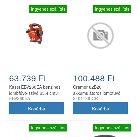
Ingyenes szállítás
Ingyenes szállítás
63.739 Ft
100.488 Ft
Kasei EBV260EA benzines
Cramer 82B20
lombfúvó-szívó 25.4 cm3
akkumulátoros lombfúvó
EBV260EA
2401186-CR
0.8 kW gyűjtőzsákkal
82V, akku és töltő nélkül
Ingyenes szállítás
Ingyenes szállítás