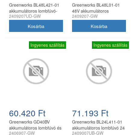
Greenworks BL48L421-01
Greenworks BL48L01-01
akkumulátoros lombfúvó-
48V akkumulátoros
2409207UD-GW
2409207-GW
szívó 48V (2x24V)
lombfúvó akku és töltő
akkumulátorral és töltővel
nélkül
Ingyenes szállítás
Ingyenes szállítás
60.420 Ft
71.193 Ft
Greenworks GD40BV
Greenworks BL24L411-01
akkumulátoros lombfúvó és
akkumulátoros lombfúvó 24
2406907-GW
2409007UB-GW
lombszívó 40 V
V 4,0 Ah akkuval és 2 A