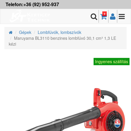
Telefon:+36 (92) 952-937
0
Gépek
Lombfúvók, lombszívók
Maruyama BL3110 benzines lombfúvó 30,1 cm³ 1,3 LE
kézi
Ingyenes szállítás