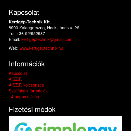
Kapcsolat
Kertigép-Technik Kft.
8900 Zalaegerszeg, Hock János u. 26.
Tel: +36-92/952937
Email:
kertigeptechnik@gmail.com
Web:
www.kertigeptechnik.hu
Információk
Kapcsolat
A.SZ.F.
A.SZ.F. kölcsönzés
Szállítási információk
14 napos elállás
Fizetési módok