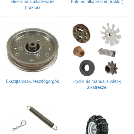
Elektromos alkatrészek
Futómű alkatrészei (traktor)
(traktor)
Ékszíjtárcsák, feszítőgörgők
Hydro ás manuális váltók
alkatrészei