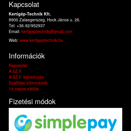
Kapcsolat
Kertigép-Technik Kft.
8900 Zalaegerszeg, Hock János u. 26.
Tel: +36-92/952937
Email:
kertigeptechnik@gmail.com
Web:
www.kertigeptechnik.hu
Információk
Kapcsolat
A.SZ.F.
A.SZ.F. kölcsönzés
Szállítási információk
14 napos elállás
Fizetési módok