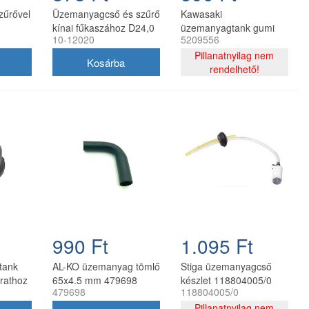
űrővel
Üzemanyagcső és szűrő
Kawasaki
kínai fűkaszához D24,0
üzemanyagtank gumi
10-12020
5209556
 mm
mm
tömítés 20 mm (92071-
2142)
Pillanatnyilag nem
rendelhető!
990 Ft
1.095 Ft
tank
AL-KO üzemanyag tömlő
Stiga üzemanyagcső
rathoz
65x4.5 mm 479698
készlet 118804005/0
479698
118804005/0
fűkaszához és
szegélynyíróhoz
Pillanatnyilag nem