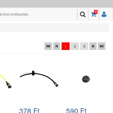
0
ánfutó értékesítés
1
2
3
378 Ft
590 Ft