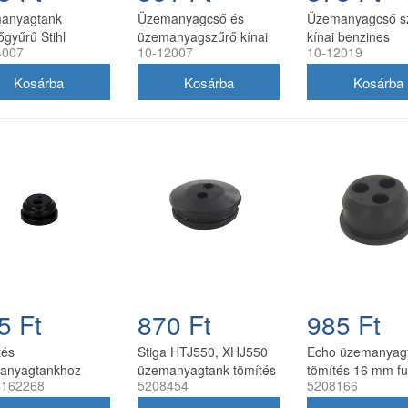
anyagtank
Üzemanyagcső és
Üzemanyagcső sz
őgyűrű Stihl
üzemanyagszűrő kínai
kínai benzines
4007
10-12007
10-12019
0, FS200, FS250
fűkaszához D20,0 mm
fűkaszához D21
lynyíróhoz
ertec
5 Ft
870 Ft
985 Ft
tés
Stiga HTJ550, XHJ550
Echo üzemanyag
anyagtankhoz
üzemanyagtank tömítés
tömítés 16 mm fu
4162268
5208454
5208166
-Mac Sparta-250T
23 mm (123275032/0)
5208166
s típusokhoz