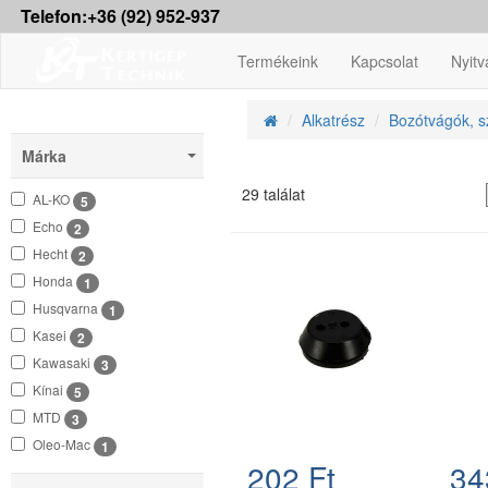
Telefon:+36 (92) 952-937
Termékeink
Kapcsolat
Nyitv
Alkatrész
Bozótvágók, sz
Márka
29 találat
AL-KO
5
Echo
2
Hecht
2
Honda
1
Husqvarna
1
Kasei
2
Kawasaki
3
Kínai
5
MTD
3
Oleo-Mac
1
202 Ft
34
Shindaiwa
1