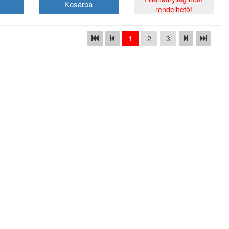
rendelhető!
1
2
3