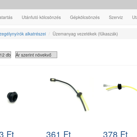
atartás
Utánfutó kölcsönzés
Gépkölcsönzés
Szerviz
Ut
egélynyírók alkatrészei
Üzemanyag vezetékek (fűkaszák)
3 Ft
361 Ft
378 Ft