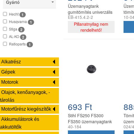
Gyártó
Stiga
3
Üzemanyagtank
Üzem
Stihl
4
gumitömítés univerzális
tömít
Hecht
1
EB-415.4.2-2
10-0
Kasei, Al-ko, kínai
FS12
Univerzális
1
Husqvarna
1
fűkaszához
Pillanatnyilag nem
szegé
Mitsubishi
1
Stiga
2
rendelhető!
Farm
AL-KO
2
Ratioparts
1
Alkatrész
Gépek
Motorok
Olajok, kenőanyagok, -
tárolás
693 Ft
88
Motorfűrész kiegészítők
Stihl FS250 FS300
Tömí
Akkumulátorok és
FS350 üzemanyagtank
üzem
40-184
024/
tömítés 19 mm
Oleo
akkutöltők
és má