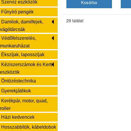
Szerviz eszközök
Fűnyíró pengék
29 találat
Damilok, damilfejek,
vágótárcsák
Védőfelszerelés,
munkaruházat
Ékszíjak, laposszíjak
Kéziszerszámok és Kerti
eszközök
Öntözéstechnika
Gyerekjátékok
Kerékpár, motor, quad,
roller
Házi kedvencek
Hosszabbítók, kábeldobok