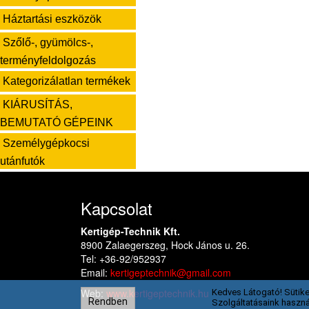
Háztartási eszközök
Szőlő-, gyümölcs-,
terményfeldolgozás
Kategorizálatlan termékek
KIÁRUSÍTÁS,
BEMUTATÓ GÉPEINK
Személygépkocsi
utánfutók
Kapcsolat
Kertigép-Technik Kft.
8900 Zalaegerszeg, Hock János u. 26.
Tel: +36-92/952937
Email:
kertigeptechnik@gmail.com
Web:
www.kertigeptechnik.hu
Kedves Látogató! Sütike
Rendben
Szolgáltatásaink haszná