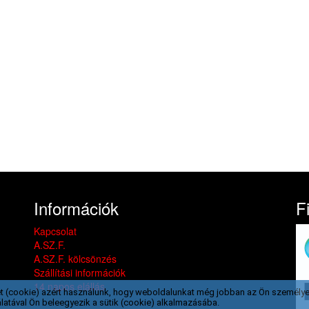
Információk
F
Kapcsolat
A.SZ.F.
A.SZ.F. kölcsönzés
Szállítási információk
14 napos elállás
t (cookie) azért használunk, hogy weboldalunkat még jobban az Ön személye
latával Ön beleegyezik a sütik (cookie) alkalmazásába.