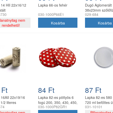
14 HII 22x16/12
Lapka 66-os fehér
Dugó Aglomerált
tált
38x23mm szőlőfü
6730
030-1000P66E1
029-684
mintás
llanatnyilag nem
rendelhető!
 Ft
84 Ft
87 Ft
 16AII 22x19/16
Lapka 82-es pöttyös 6
Lapka 82-es 580 
1/2 literes
fogú 200, 350, 430, 450,
720 ml befőttes 
674
030-1000P82GR1
031-10101
hez
520, 720, 900 ml üvegre
llanatnyilag nem
Pillanatnyilag