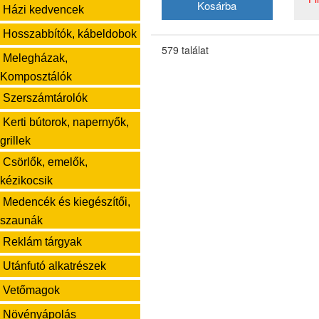
Házi kedvencek
Hosszabbítók, kábeldobok
579 találat
Melegházak,
Komposztálók
Szerszámtárolók
Kerti bútorok, napernyők,
grillek
Csörlők, emelők,
kézikocsik
Medencék és kiegészítői,
szaunák
Reklám tárgyak
Utánfutó alkatrészek
Vetőmagok
Növényápolás