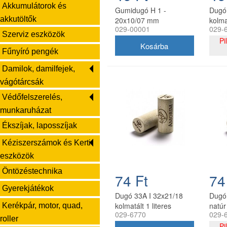
Akkumulátorok és
Gumidugó H 1 -
Dugó 
akkutöltők
20x10/07 mm
kolma
029-00001
029-
Szerviz eszközök
Pi
Fűnyíró pengék
Damilok, damilfejek,
vágótárcsák
Védőfelszerelés,
munkaruházat
Ékszíjak, laposszíjak
Kéziszerszámok és Kerti
eszközök
Öntözéstechnika
74 Ft
74
Gyerekjátékok
Dugó 33A I 32x21/18
Dugó
kolmatált 1 literes
natúr 
Kerékpár, motor, quad,
029-6770
029-
üveghez
üveg
roller
Pi