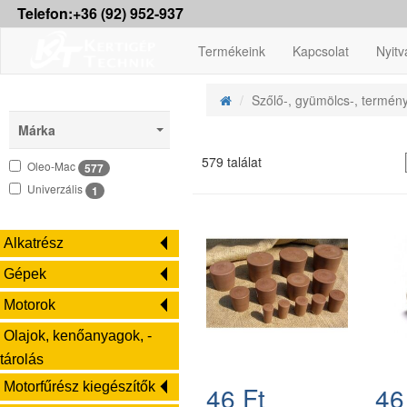
Telefon:+36 (92) 952-937
Termékeink
Kapcsolat
Nyitv
Szőlő-, gyümölcs-, termén
Márka
579 találat
Oleo-Mac
577
Univerzális
1
Alkatrész
Gépek
Motorok
Olajok, kenőanyagok, -
tárolás
Motorfűrész kiegészítők
46 Ft
46