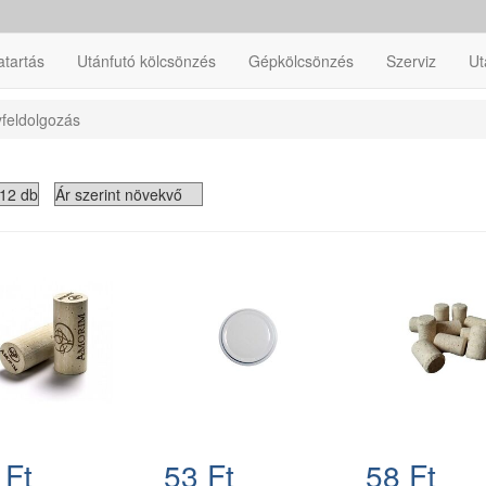
atartás
Utánfutó kölcsönzés
Gépkölcsönzés
Szerviz
Ut
yfeldolgozás
 Ft
53 Ft
58 Ft