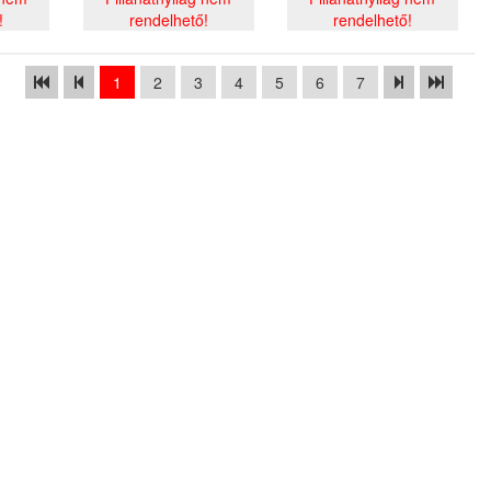
!
rendelhető!
rendelhető!
1
2
3
4
5
6
7