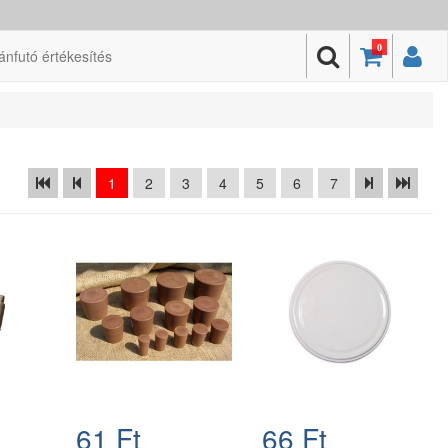
0
ánfutó értékesítés
1
2
3
4
5
6
7
61 Ft
66 Ft