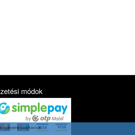
izetési módok
s igényeire szabhassuk.