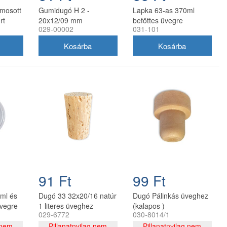
 mosott
Gumidugó H 2 -
Lapka 63-as 370ml
rt
20x12/09 mm
befőttes üvegre
029-00002
031-101
91 Ft
99 Ft
ml és
Dugó 33 32x20/16 natúr
Dugó Pálinkás üveghez
üvegre
1 literes üveghez
(kalapos )
029-6772
030-8014/1
 nem
Pillanatnyilag nem
Pillanatnyilag nem