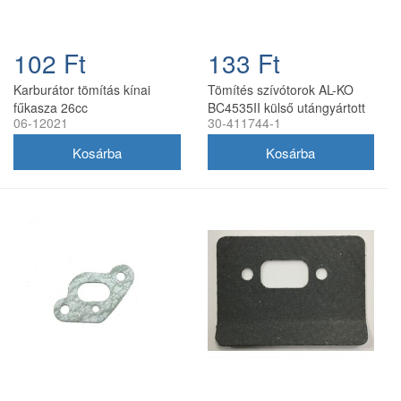
102 Ft
133 Ft
Karburátor tömítás kínai
Tömítés szívótorok AL-KO
fűkasza 26cc
BC4535II külső utángyártott
06-12021
30-411744-1