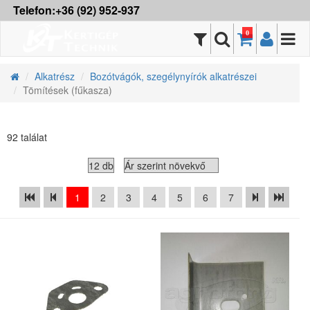
Telefon:+36 (92) 952-937
0
Alkatrész
Bozótvágók, szegélynyírók alkatrészei
Tömítések (fűkasza)
92 találat
1
2
3
4
5
6
7