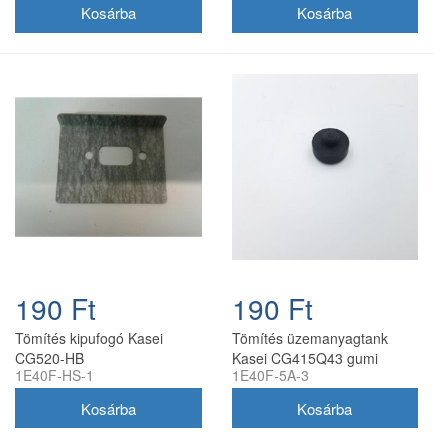
190 Ft
190 Ft
Tömítés kipufogó Kasei
Tömítés üzemanyagtank
CG520-HB
Kasei CG415Q43 gumi
1E40F-HS-1
1E40F-5A-3