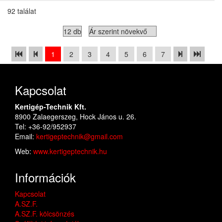
92 találat
1
2
3
4
5
6
7
Kapcsolat
Kertigép-Technik Kft.
8900 Zalaegerszeg, Hock János u. 26.
Tel: +36-92/952937
Email:
kertigeptechnik@gmail.com
Web:
www.kertigeptechnik.hu
Információk
Kapcsolat
A.SZ.F.
A.SZ.F. kölcsönzés