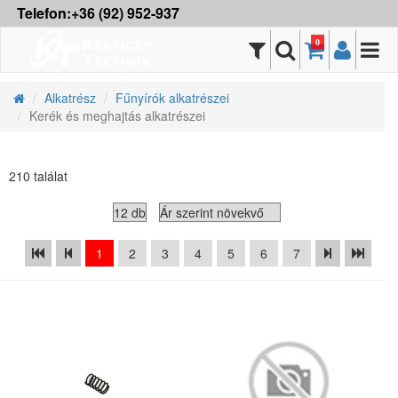
Telefon:+36 (92) 952-937
0
Alkatrész
Fűnyírók alkatrészei
Kerék és meghajtás alkatrészei
210 találat
1
2
3
4
5
6
7