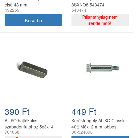
első 48 mm
8SXNO8 543474
492259
543474
Pillanatnyilag nem
rendelhető!
390 Ft
449 Ft
AL-KO hajtókulcs
Keréktengely AL-KO Classic
szabadonfutóhoz 5x3x14
46E M8x12 mm jobbos
704068
30-524096
mm (704068)
menet