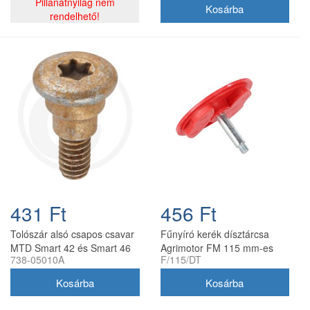
Pillanatnyilag nem
rendelhető!
431 Ft
456 Ft
Tolószár alsó csapos csavar
Fűnyíró kerék dísztárcsa
MTD Smart 42 és Smart 46
Agrimotor FM 115 mm-es
738-05010A
F/115/DT
fűnyíróhoz 738-05010A
kerékhez utángyártott