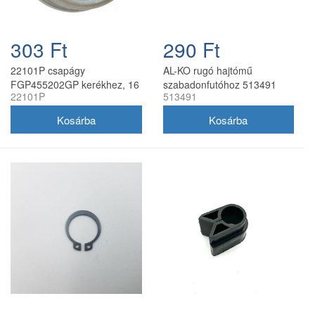
303 Ft
290 Ft
22101P csapágy
AL-KO rugó hajtómű
FGP455202GP kerékhez, 16
szabadonfutóhoz 513491
22101P
513491
mm furat, 35,3 mm külső
átmérő