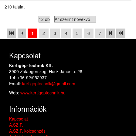
210 találat
1
2
3
4
5
6
7
Kapcsolat
Kertigép-Technik Kft.
8900 Zalaegerszeg, Hock János u. 26.
Tel: +36-92/952937
Email:
kertigeptechnik@gmail.com
Web:
www.kertigeptechnik.hu
Információk
Kapcsolat
A.SZ.F.
A.SZ.F. kölcsönzés