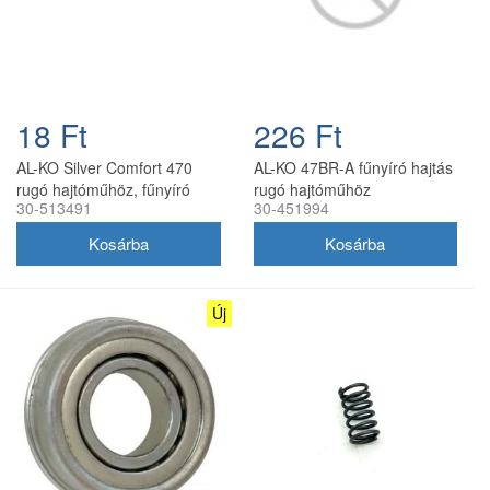
18 Ft
226 Ft
AL-KO Silver Comfort 470
AL-KO 47BR-A fűnyíró hajtás
rugó hajtóműhöz, fűnyíró
rugó hajtóműhöz
30-513491
30-451994
hajtás rugó
Új