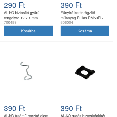
290 Ft
390 Ft
AL-KO biztosító gyűrű
Fűnyíró kerékrögzítő
tengelyre 12 x 1 mm
műanyag Fullas DM50PL-
700489
606004
(700489)
D150 önjáró hajtott kerékhez
390 Ft
390 Ft
AL-KO futómű rögzítő elem
AL-KO rugós biztosítóalátét