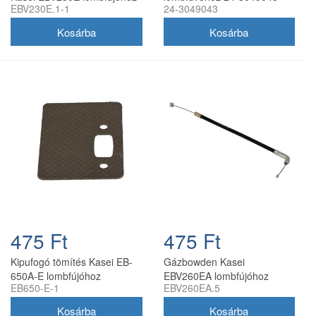
EBV230E.1-1
24-3049043
475 Ft
475 Ft
Kipufogó tömítés Kasei EB-
Gázbowden Kasei
650A-E lombfújóhoz
EBV260EA lombfújóhoz
EB650-E-1
EBV260EA.5
EBV260EA.5