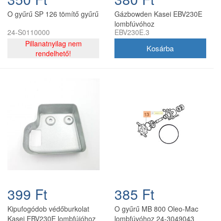
O gyűrű SP 126 tömítő gyűrű
Gázbowden Kasei EBV230E
lombfúvóhoz
24-S0110000
EBV230E.3
Pillanatnyilag nem
rendelhető!
399 Ft
385 Ft
Kipufogódob védőburkolat
O gyűrű MB 800 Oleo-Mac
Kasei EBV230E lombfújóhoz
lombfúvóhoz 24-3049043