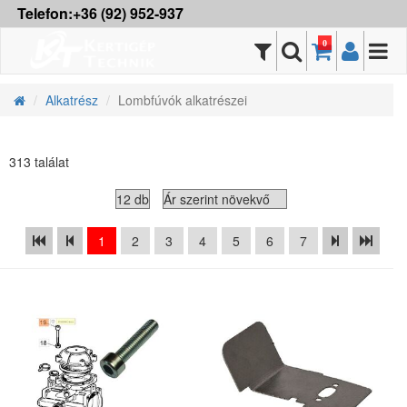
Telefon:+36 (92) 952-937
0
Alkatrész
Lombfúvók alkatrészei
313 találat
1
2
3
4
5
6
7