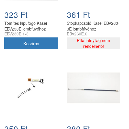
323 Ft
361 Ft
Tömítés kipufogó Kasei
Stopkapcsoló Kasei EBV260-
EBV230E lombfúvóhoz
3E lombfúvóhoz
EBV230E.1-3
EBV260E.6
Pillanatnyilag nem
rendelhető!
350 Ft
380 Ft