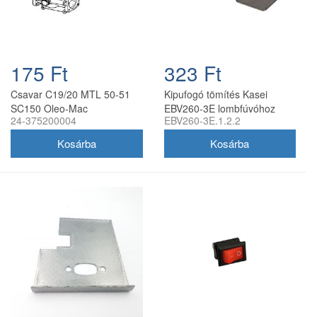
175 Ft
323 Ft
Csavar C19/20 MTL 50-51
Kipufogó tömítés Kasei
SC150 Oleo-Mac
EBV260-3E lombfúvóhoz
24-375200004
EBV260-3E.1.2.2
lombfúvóhoz