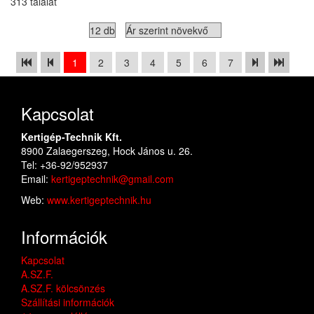
313 találat
1
2
3
4
5
6
7
Kapcsolat
Kertigép-Technik Kft.
8900 Zalaegerszeg, Hock János u. 26.
Tel: +36-92/952937
Email:
kertigeptechnik@gmail.com
Web:
www.kertigeptechnik.hu
Információk
Kapcsolat
A.SZ.F.
A.SZ.F. kölcsönzés
Szállítási információk