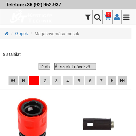
Telefon:+36 (92) 952-937
0
Gépek
Magasnyomású mosók
98 találat
1
2
3
4
5
6
7