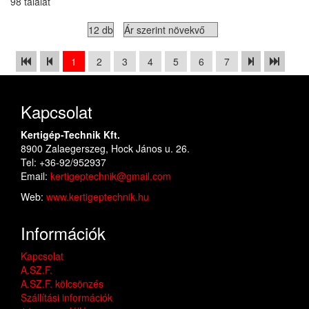
98 találat
1
2
3
4
5
6
7
Kapcsolat
Kertigép-Technik Kft.
8900 Zalaegerszeg, Hock János u. 26.
Tel: +36-92/952937
Email:
kertigeptechnik@gmail.com
Web:
www.kertigeptechnik.hu
Információk
Kapcsolat
A.SZ.F.
A.SZ.F. kölcsönzés
Szállítási információk