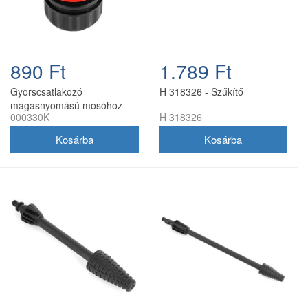
890 Ft
1.789 Ft
Gyorscsatlakozó
H 318326 - Szűkítő
magasnyomású mosóhoz -
000330K
H 318326
HECHT 000330K