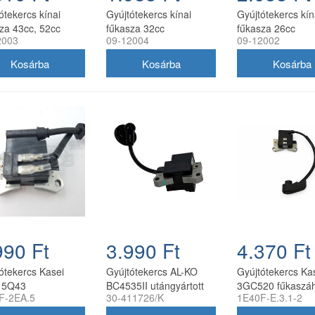
ótekercs kínai
Gyújtótekercs kínai
Gyújtótekercs kín
za 43cc, 52cc
fűkasza 32cc
fűkasza 26cc
2003
09-12004
09-12002
990 Ft
3.990 Ft
4.370 Ft
ótekercs Kasei
Gyújtótekercs AL-KO
Gyújtótekercs Ka
15Q43
BC4535II utángyártott
3GC520 fűkaszá
F-2EA.5
30-411726/K
1E40F-E.3.1-2