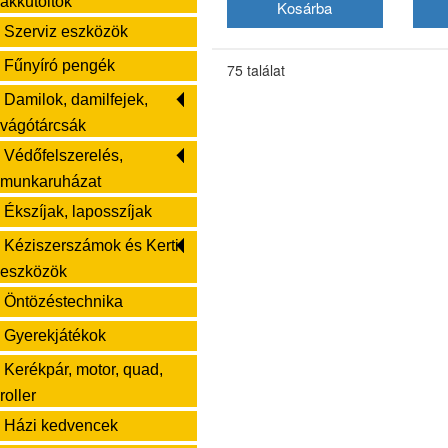
akkutöltők
Szerviz eszközök
Fűnyíró pengék
75 találat
Damilok, damilfejek,
vágótárcsák
Védőfelszerelés,
munkaruházat
Ékszíjak, laposszíjak
Kéziszerszámok és Kerti
eszközök
Öntözéstechnika
Gyerekjátékok
Kerékpár, motor, quad,
roller
Házi kedvencek