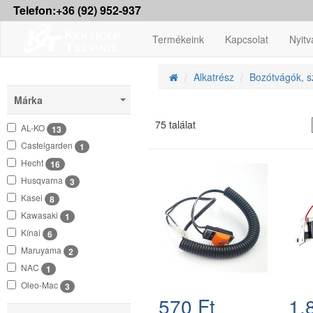
Telefon:+36 (92) 952-937
Termékeink
Kapcsolat
Nyitv
Alkatrész
Bozótvágók, sz
Márka
75 találat
AL-KO
13
Castelgarden
1
Hecht
16
Husqvarna
3
Kasei
8
Kawasaki
1
Kínai
6
Maruyama
2
NAC
1
Oleo-Mac
3
570 Ft
1.
Solo, Alko
1