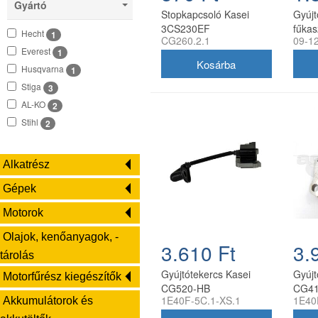
Gyártó
Solo by AL-KO
2
Stopkapcsoló Kasei
Gyújt
Stiga
4
3CS230EF
fűkas
Hecht
1
CG260.2.1
09-1
Stihl
18
Everest
1
Husqvarna
1
Stiga
3
AL-KO
2
Stihl
2
Alkatrész
Gépek
Motorok
Olajok, kenőanyagok, -
3.610 Ft
3.
tárolás
Gyújtótekercs Kasei
Gyújt
Motorfűrész kiegészítők
CG520-HB
CG4
1E40F-5C.1-XS.1
1E40
Akkumulátorok és