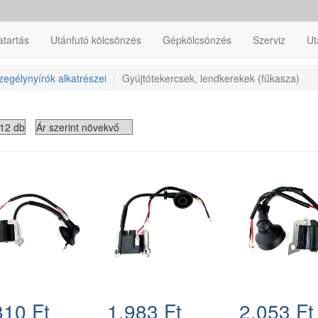
atartás
Utánfutó kölcsönzés
Gépkölcsönzés
Szerviz
Ut
egélynyírók alkatrészei
Gyújtótekercsek, lendkerekek (fűkasza)
810 Ft
1.983 Ft
2.053 Ft