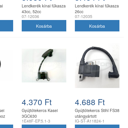
ai
Lendkerék kínai fűkasza
Lendkerék kínai fűkasza
43cc, 52cc
26cc
07-12036
07-12035
4.370 Ft
4.688 Ft
sei
Gyújtótekercs Kasei
Gyújtótekercs Stihl FS38
hoz
3GC630
utángyártott
1E48F-EP.5.1-3
IG-ST-A11824-1