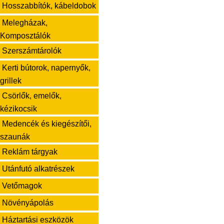
Hosszabbítók, kábeldobok
Melegházak,
Komposztálók
Szerszámtárolók
Kerti bútorok, napernyők,
grillek
Csörlők, emelők,
kézikocsik
Medencék és kiegészítői,
szaunák
Reklám tárgyak
Utánfutó alkatrészek
Vetőmagok
Növényápolás
Háztartási eszközök