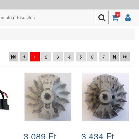
0
ánfutó értékesítés
1
2
3
4
5
6
7
3.089 Ft
3.434 Ft