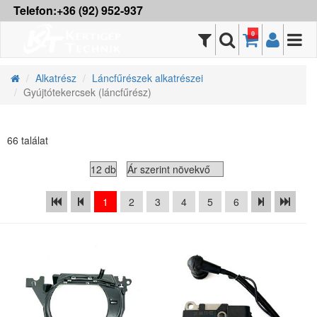
Telefon:+36 (92) 952-937
0
Alkatrész
Láncfűrészek alkatrészei
Gyújtótekercsek (láncfűrész)
66 találat
1
2
3
4
5
6