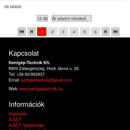
66 találat
1
2
3
4
5
6
Kapcsolat
Kertigép-Technik Kft.
8900 Zalaegerszeg, Hock János u. 26.
Tel: +36-92/952937
Email:
kertigeptechnik@gmail.com
Web:
www.kertigeptechnik.hu
Információk
Kapcsolat
A.SZ.F.
A.SZ.F. kölcsönzés