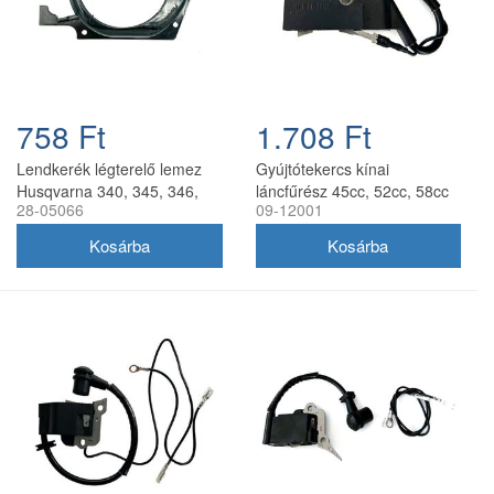
758 Ft
1.708 Ft
Lendkerék légterelő lemez
Gyújtótekercs kínai
Husqvarna 340, 345, 346,
láncfűrész 45cc, 52cc, 58cc
28-05066
09-12001
350