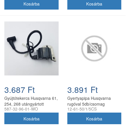
3.687 Ft
3.891 Ft
Gyújtótekercs Husqvarna 61,
Gyertyapipa Husqvarna
254, 268 utángyártott
rugóval 5db/csomag
587-32-96-01-WO
12-61-50/1/5CS
utángyártott