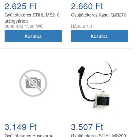
2.625 Ft
2.660 Ft
Gyújtótekercs STIHL MS210
Gyújtótekercs Kasei QJB270
utángyártott
0000-400-1306-WO
HA28.2.1.1
3.149 Ft
3.507 Ft
Gyújtótekercs Husqvarna
Gyújtótekercs STIHL MS290,