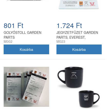
801 Ft
1.724 Ft
GOLYÓSTOLL GARDEN
JEGYZETFÜZET GARDEN
PARTS
PARTS, EVEREST,
M002
M023
ZONGSHEN