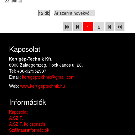
23 találat
1
2
Kapcsolat
Kertigép-Technik Kft.
8900 Zalaegerszeg, Hock János u. 26.
Tel: +36-92/952937
Email:
kertigeptechnik@gmail.com
Web:
www.kertigeptechnik.hu
Információk
Kapcsolat
A.SZ.F.
A.SZ.F. kölcsönzés
Szállítási információk