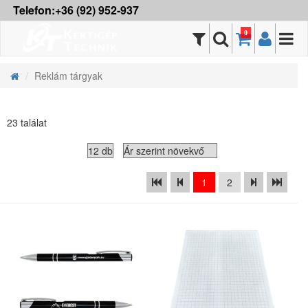
Telefon:+36 (92) 952-937
0
Reklám tárgyak
23 találat
1
2