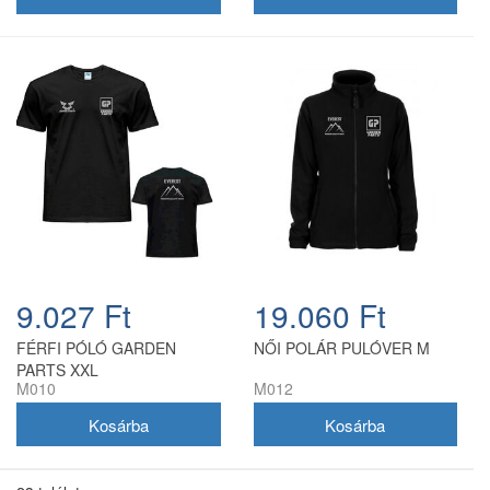
9.027 Ft
19.060 Ft
FÉRFI PÓLÓ GARDEN
NŐI POLÁR PULÓVER M
PARTS XXL
M010
M012