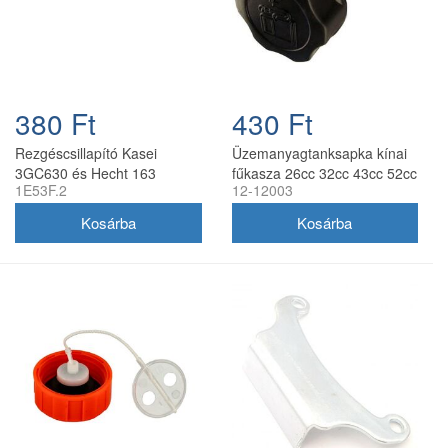
380 Ft
430 Ft
Rezgéscsillapító Kasei
Üzemanyagtanksapka kínai
3GC630 és Hecht 163
fűkasza 26cc 32cc 43cc 52cc
1E53F.2
12-12003
üzemanyagtankhoz