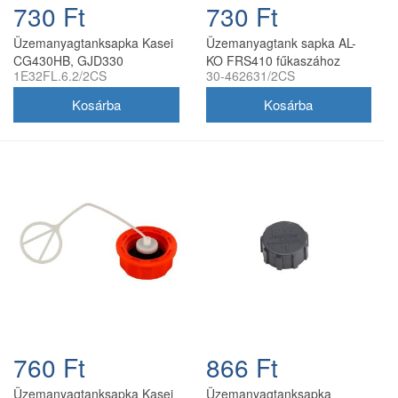
730 Ft
730 Ft
Üzemanyagtanksapka Kasei
Üzemanyagtank sapka AL-
CG430HB, GJD330
KO FRS410 fűkaszához
1E32FL.6.2/2CS
30-462631/2CS
fűkaszához (2 db/cs)
760 Ft
866 Ft
Üzemanyagtanksapka Kasei
Üzemanyagtanksapka