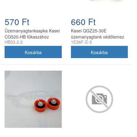
570 Ft
660 Ft
Üzemanyagtanksapka Kasei
Kasei QGZ25-30E
CG520-HB fűkaszához
üzemanyagtank védőlemez
HB33.2.2
1E36F-E-5
szivattyúhoz