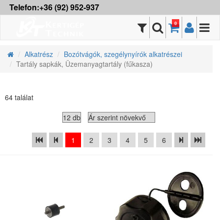
Telefon:+36 (92) 952-937
0
Alkatrész
Bozótvágók, szegélynyírók alkatrészei
Tartály sapkák, Üzemanyagtartály (fűkasza)
64 találat
1
2
3
4
5
6