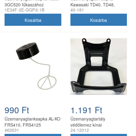
3GC520 fűkaszához
Kawasaki TD40, TD48,
1E34F-2E-GGP.6.1B
40-181
TF022, TG020, TG024,
TG028, TG033
990 Ft
1.191 Ft
Üzemanyagtanksapka AL-KO
Üzemanyagtartály
FRS410, FRS4125
védőlemez kínai
462631
24-12012
fűkaszához
benzinmotoros fűkaszákhoz