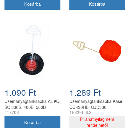
24-12012
1.090 Ft
1.289 Ft
Üzemanyagtanksapka AL-KO
Üzemanyagtanksapka Kasei
BC 330B, 400B, 500B
CG430HB, GJD330
417708
1E32FL.6.2
fűkaszához
fűkaszához
Pillanatnyilag nem
rendelhető!