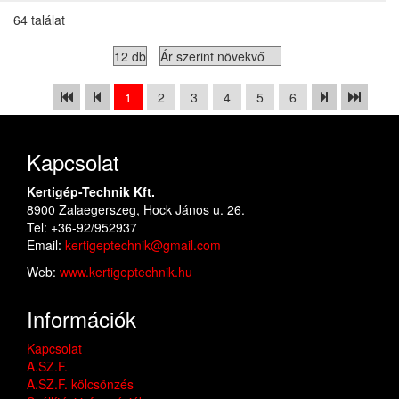
64 találat
1
2
3
4
5
6
Kapcsolat
Kertigép-Technik Kft.
8900 Zalaegerszeg, Hock János u. 26.
Tel: +36-92/952937
Email:
kertigeptechnik@gmail.com
Web:
www.kertigeptechnik.hu
Információk
Kapcsolat
A.SZ.F.
A.SZ.F. kölcsönzés