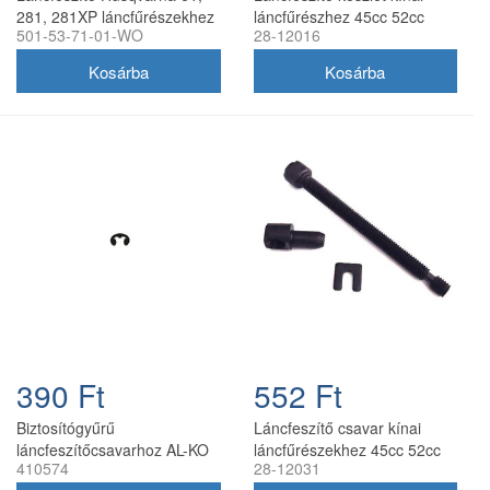
281, 281XP láncfűrészekhez
láncfűrészhez 45cc 52cc
501-53-71-01-WO
28-12016
501-53-71-01
58cc
390 Ft
552 Ft
Biztosítógyűrű
Láncfeszítő csavar kínai
láncfeszítőcsavarhoz AL-KO
láncfűrészekhez 45cc 52cc
410574
28-12031
BKS láncfűrészhez 410574
58cc HECHT kompatibilis