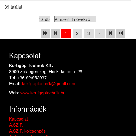
39 találat
1
2
3
4
Kapcsolat
Kertigép-Technik Kft.
8900 Zalaegerszeg, Hock János u. 26.
Tel: +36-92/952937
Email:
kertigeptechnik@gmail.com
Web:
www.kertigeptechnik.hu
Információk
Kapcsolat
A.SZ.F.
A.SZ.F. kölcsönzés