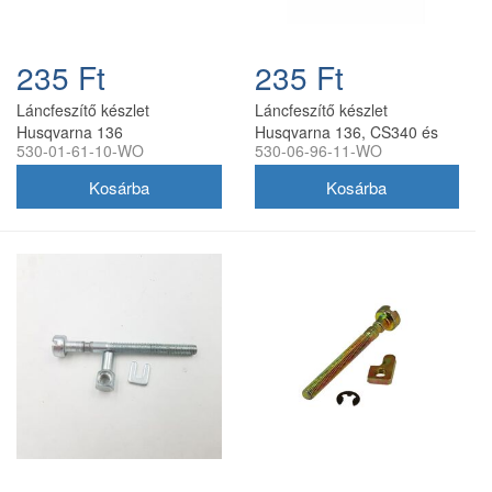
235 Ft
235 Ft
Láncfeszítő készlet
Láncfeszítő készlet
Husqvarna 136
Husqvarna 136, CS340 és
530-01-61-10-WO
530-06-96-11-WO
láncfűrészhez utángyártott
McCulloch CS340
láncfűrészhez utángyártott