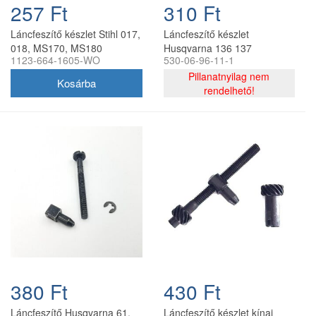
257 Ft
310 Ft
Láncfeszítő készlet Stihl 017,
Láncfeszítő készlet
018, MS170, MS180
Husqvarna 136 137
1123-664-1605-WO
530-06-96-11-1
láncfűrészhez utángyártott
McCulloch CS340
utángyártott
Pillanatnyilag nem
rendelhető!
380 Ft
430 Ft
Láncfeszítő Husqvarna 61,
Láncfeszítő készlet kínai