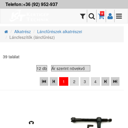
Telefon:+36 (92) 952-937
0
Alkatrész
Láncfűrészek alkatrészei
Láncfeszítők (láncfűrész)
39 találat
1
2
3
4