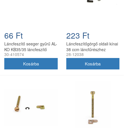
66 Ft
223 Ft
Láncfeszítő seeger gyűrű AL-
Láncfeszítőgörgő oldali kínai
KO KB35/35 láncfeszítő
38 ccm láncfűrészhez
30-410574
28-12038
alkatrész 3 mm
HECHT típushoz