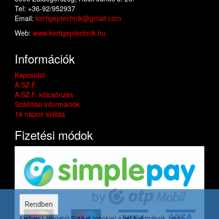
Tel: +36-92/952937
Email:
kertigeptechnik@gmail.com
Web:
www.kertigeptechnik.hu
Információk
Kapcsolat
A.SZ.F.
A.SZ.F. kölcsönzés
Szállítási információk
14 napos elállás
Fizetési módok
Rendben
Kedves Látogató! Sütiket (cookie) azért használunk, hogy