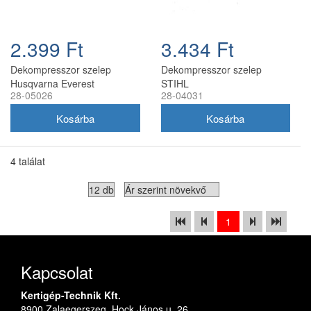
2.399 Ft
3.434 Ft
Dekompresszor szelep
Dekompresszor szelep
Husqvarna Everest
STIHL
28-05026
28-04031
4 találat
1
Kapcsolat
Kertigép-Technik Kft.
8900 Zalaegerszeg, Hock János u. 26.