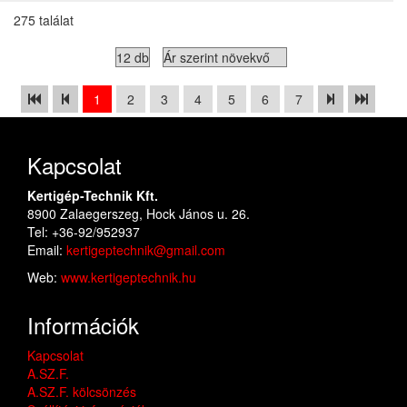
275 találat
1
2
3
4
5
6
7
Kapcsolat
Kertigép-Technik Kft.
8900 Zalaegerszeg, Hock János u. 26.
Tel: +36-92/952937
Email:
kertigeptechnik@gmail.com
Web:
www.kertigeptechnik.hu
Információk
Kapcsolat
A.SZ.F.
A.SZ.F. kölcsönzés