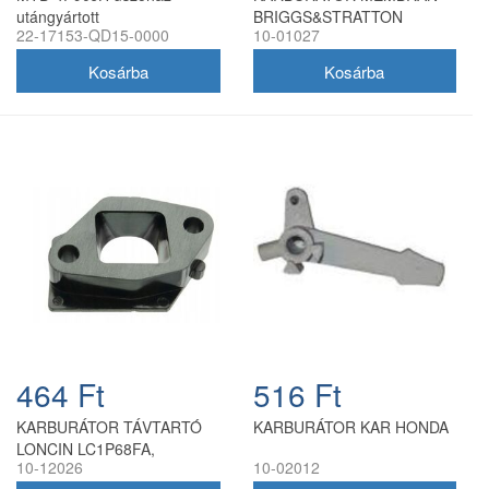
utángyártott
BRIGGS&STRATTON
22-17153-QD15-0000
10-01027
270026
464 Ft
516 Ft
KARBURÁTOR TÁVTARTÓ
KARBURÁTOR KAR HONDA
LONCIN LC1P68FA,
10-12026
10-02012
LC1P70FA