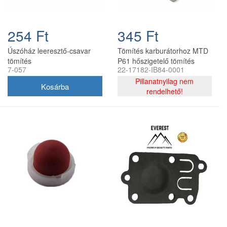
254 Ft
345 Ft
Úszóház leeresztő-csavar
Tömítés karburátorhoz MTD
tömítés
P61 hőszigetelő tömítés
7-057
22-17182-IB84-0001
Pillanatnyilag nem
rendelhető!