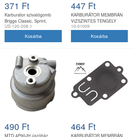
371 Ft
447 Ft
Karburátor szivatógomb
KARBURÁTOR MEMBRÁN
Briggs Classic, Sprint,
VíZSZINTES TENGELY
US-120-208-1
10-01009
Quattro, 450, 475, 500
BRIGGS&STRATTON 5LE
utángyártott
490 Ft
464 Ft
MTD 4P90JH úszóház
KARBURÁTOR MEMBRÁN