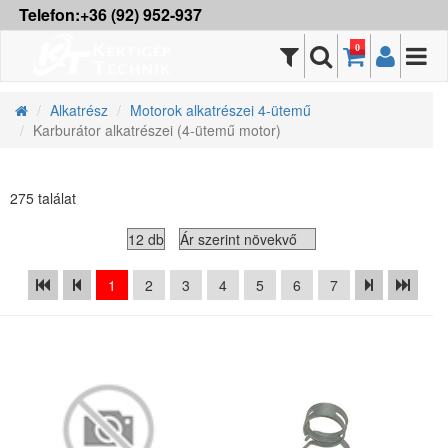
Telefon:+36 (92) 952-937
0
Alkatrész
Motorok alkatrészei 4-ütemű
Karburátor alkatrészei (4-ütemű motor)
275 találat
1
2
3
4
5
6
7