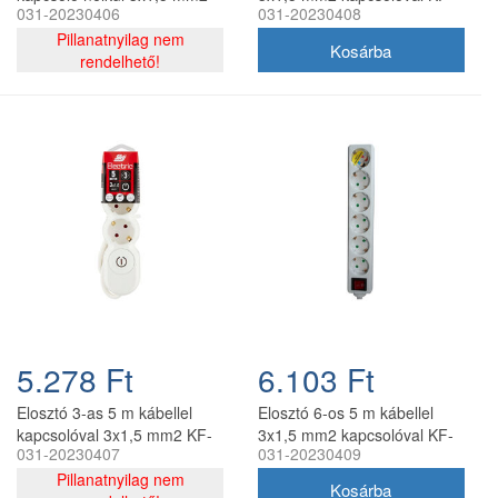
031-20230406
031-20230408
KF-03C-5,0m
06CK-3M BV
Pillanatnyilag nem
rendelhető!
5.278 Ft
6.103 Ft
Elosztó 3-as 5 m kábellel
Elosztó 6-os 5 m kábellel
kapcsolóval 3x1,5 mm2 KF-
3x1,5 mm2 kapcsolóval KF-
031-20230407
031-20230409
03CK-5,0m
06CK-5M
Pillanatnyilag nem