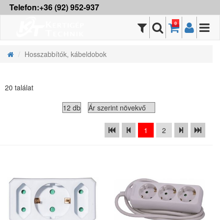
Telefon:+36 (92) 952-937
0
Hosszabbítók, kábeldobok
20 találat
1
2