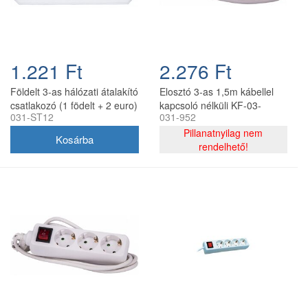
1.221 Ft
2.276 Ft
Földelt 3-as hálózati átalakító
Elosztó 3-as 1,5m kábellel
csatlakozó (1 födelt + 2 euro)
kapcsoló nélküli KF-03-
031-ST12
031-952
1,5m/SE-315
Pillanatnyilag nem
rendelhető!