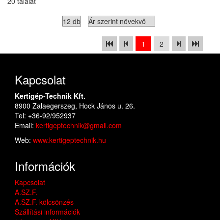
20 találat
1
2
Kapcsolat
Kertigép-Technik Kft.
8900 Zalaegerszeg, Hock János u. 26.
Tel: +36-92/952937
Email:
kertigeptechnik@gmail.com
Web:
www.kertigeptechnik.hu
Információk
Kapcsolat
A.SZ.F.
A.SZ.F. kölcsönzés
Szállítási információk