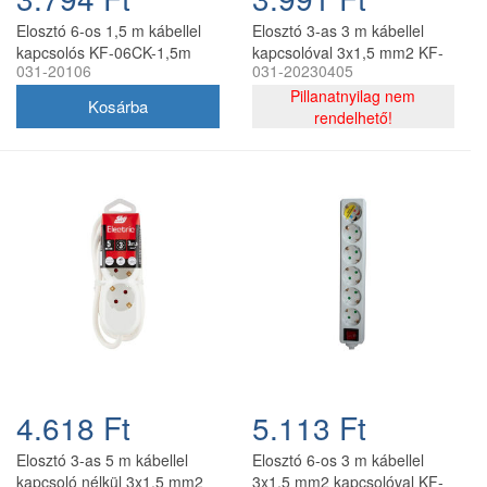
Elosztó 6-os 1,5 m kábellel
Elosztó 3-as 3 m kábellel
kapcsolós KF-06CK-1,5m
kapcsolóval 3x1,5 mm2 KF-
031-20106
031-20230405
SzP
03CK-3,0m
Pillanatnyilag nem
rendelhető!
4.618 Ft
5.113 Ft
Elosztó 3-as 5 m kábellel
Elosztó 6-os 3 m kábellel
kapcsoló nélkül 3x1,5 mm2
3x1,5 mm2 kapcsolóval KF-