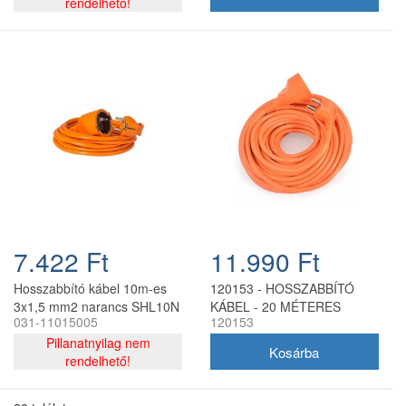
rendelhető!
7.422 Ft
11.990 Ft
Hosszabbító kábel 10m-es
120153 - HOSSZABBÍTÓ
3x1,5 mm2 narancs SHL10N
KÁBEL - 20 MÉTERES
031-11015005
120153
3x1,5mm
Pillanatnyilag nem
rendelhető!