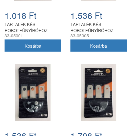
1.018 Ft
1.536 Ft
TARTALÉK KÉS
TARTALÉK KÉS
ROBOTFŰNYÍRÓHOZ
ROBOTFŰNYÍRÓHOZ
33-05001
33-05005
HUSQVARNA GARDENA
HUSQVARNA GARDENA
35mm - 9 db
35mm NEW - 9 db
1.536 Ft
1.708 Ft