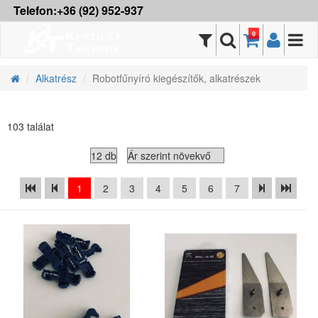
Telefon:+36 (92) 952-937
0
Alkatrész
Robotfűnyíró kiegészítők, alkatrészek
103 találat
1
2
3
4
5
6
7