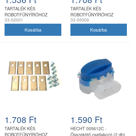
TARTALÉK KÉS
TARTALÉK KÉS
ROBOTFŰNYÍRÓHOZ
ROBOTFŰNYÍRÓHOZ
33-02001
33-05009
HONDA - 9 db
HUSQVARNA GARDENA
43mm - 9 db
1.708 Ft
1.590 Ft
TARTALÉK KÉS
HECHT 005612C -
ROBOTFŰNYÍRÓHOZ
Összekötő csatlakozó (2 db)