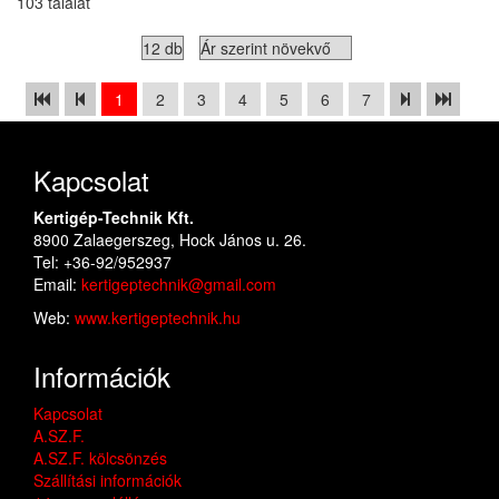
103 találat
1
2
3
4
5
6
7
Kapcsolat
Kertigép-Technik Kft.
8900 Zalaegerszeg, Hock János u. 26.
Tel: +36-92/952937
Email:
kertigeptechnik@gmail.com
Web:
www.kertigeptechnik.hu
Információk
Kapcsolat
A.SZ.F.
A.SZ.F. kölcsönzés
Szállítási információk