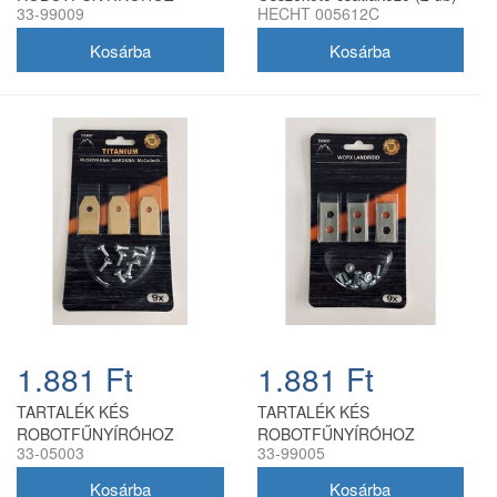
33-99009
HECHT 005612C
PARKSIDE 9 db
1.881 Ft
1.881 Ft
TARTALÉK KÉS
TARTALÉK KÉS
ROBOTFŰNYÍRÓHOZ
ROBOTFŰNYÍRÓHOZ
33-05003
33-99005
HUSQVARNA GARDENA
WORX - 9 db
35mm TYTAN - 9 db