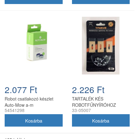
2.077 Ft
2.226 Ft
Robot csatlakozó készlet
TARTALÉK KÉS
Auto-Mow a-m
ROBOTFŰNYÍRÓHOZ
54541298
33-05007
zsírcsatlakozó - 314
HUSQVARNA GARDENA
scotchlock (5 db)
35mm TYTAN NEW - 9 db