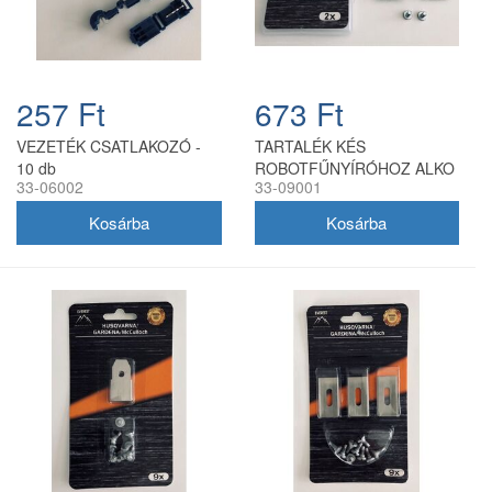
257 Ft
673 Ft
VEZETÉK CSATLAKOZÓ -
TARTALÉK KÉS
10 db
ROBOTFŰNYÍRÓHOZ ALKO
33-06002
33-09001
- 2 db