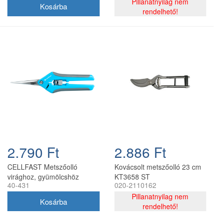
Pillanatnyilag nem
rendelhető!
2.790 Ft
2.886 Ft
CELLFAST Metszőolló
Kovácsolt metszőolló 23 cm
virághoz, gyümölcshöz
KT3658 ST
40-431
020-2110162
IDEAL
Pillanatnyilag nem
rendelhető!