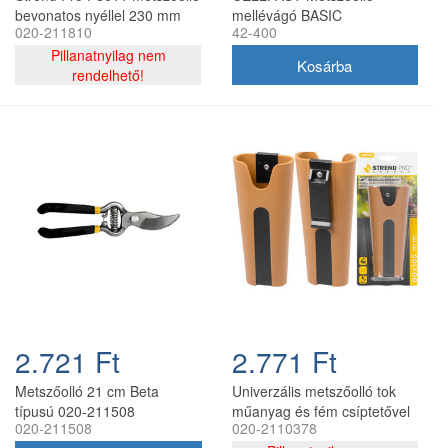
bevonatos nyéllel 230 mm
mellévágó BASIC
020-211810
42-400
Pillanatnyilag nem
rendelhető!
2.721 Ft
2.771 Ft
Metszőolló 21 cm Beta
Univerzális metszőolló tok
típusú 020-211508
műanyag és fém csíptetővel
020-211508
020-2110378
8x16,5 cm