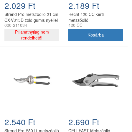
2.029 Ft
2.189 Ft
Strend Pro metszőolló 21 cm
Hecht 420 CC kerti
CX-V315D zöld gumis nyéllel
metszőolló
020-211034
420 CC
Pillanatnyilag nem
rendelhető!
2.540 Ft
2.690 Ft
Strend Pro P8011 metszőolló
CELLFAST Metszőólló