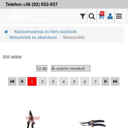
Telefon:+36 (92) 952-937
0
Kéziszerszámok és Kerti eszközök
Metszőollók és alkatrészei
Metszőollók
202 találat
1
2
3
4
5
6
7