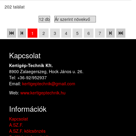
202 találat
1
2
3
4
5
6
7
Kapcsolat
Kertigép-Technik Kft.
8900 Zalaegerszeg, Hock János u. 26.
Tel: +36-92/952937
Email:
kertigeptechnik@gmail.com
Web:
www.kertigeptechnik.hu
Információk
Kapcsolat
A.SZ.F.
A.SZ.F. kölcsönzés