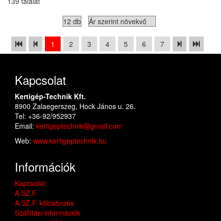
139 találat
1
2
3
4
5
6
7
Kapcsolat
Kertigép-Technik Kft.
8900 Zalaegerszeg, Hock János u. 26.
Tel: +36-92/952937
Email:
kertigeptechnik@gmail.com
Web:
www.kertigeptechnik.hu
Információk
Kapcsolat
A.SZ.F.
A.SZ.F. kölcsönzés
Szállítási információk