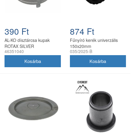
390 Ft
874 Ft
AL-KO dísztárcsa kupak
Fűnyíró kerék univerzális
ROTAX SILVER
150x20mm
46351040
035/2025-B