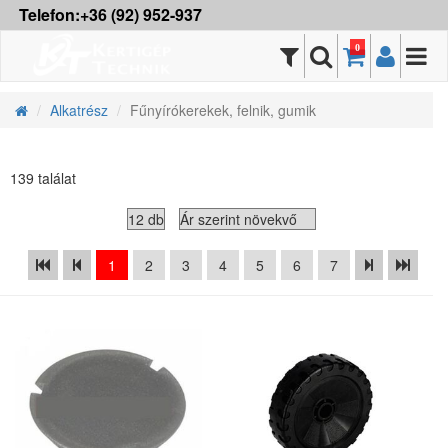
Telefon:+36 (92) 952-937
0
Alkatrész
Fűnyírókerekek, felnik, gumik
139 találat
1
2
3
4
5
6
7