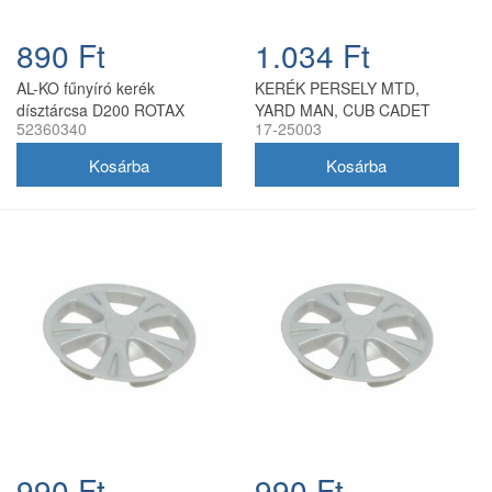
890 Ft
1.034 Ft
AL-KO fűnyíró kerék
KERÉK PERSELY MTD,
dísztárcsa D200 ROTAX
YARD MAN, CUB CADET
52360340
17-25003
ezüst 149 mm
741-0313, 741-0487A
EVEREST
990 Ft
990 Ft