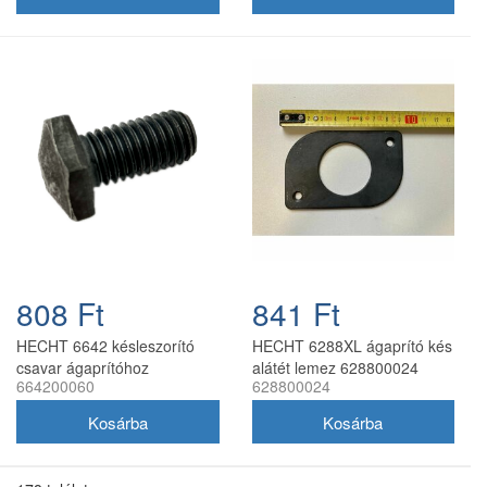
808 Ft
841 Ft
HECHT 6642 késleszorító
HECHT 6288XL ágaprító kés
csavar ágaprítóhoz
alátét lemez 628800024
664200060
628800024