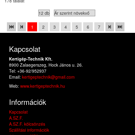
178 találat
1
2
3
4
5
6
7
Kapcsolat
Kertigép-Technik Kft.
8900 Zalaegerszeg, Hock János u. 26.
Tel: +36-92/952937
Email:
kertigeptechnik@gmail.com
Web:
www.kertigeptechnik.hu
Információk
Kapcsolat
A.SZ.F.
A.SZ.F. kölcsönzés
Szállítási információk