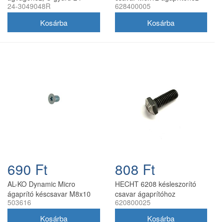
24-3049048R
628400005
3049048R
690 Ft
808 Ft
AL-KO Dynamic Micro
HECHT 6208 késleszorító
ágaprító késcsavar M8x10
csavar ágaprítóhoz
503616
620800025
mm (503616)