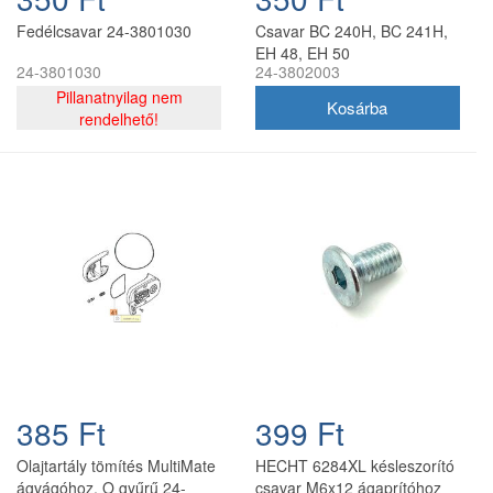
Fedélcsavar 24-3801030
Csavar BC 240H, BC 241H,
EH 48, EH 50
24-3801030
24-3802003
Pillanatnyilag nem
rendelhető!
385 Ft
399 Ft
Olajtartály tömítés MultiMate
HECHT 6284XL késleszorító
ágvágóhoz, O gyűrű 24-
csavar M6x12 ágaprítóhoz