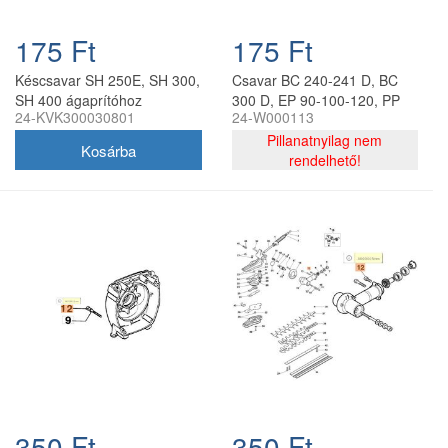
175 Ft
175 Ft
Késcsavar SH 250E, SH 300,
Csavar BC 240-241 D, BC
SH 400 ágaprítóhoz
300 D, EP 90-100-120, PP
24-KVK300030801
24-W000113
250-270, PPX 250-270-271
ágaprítóhoz
Pillanatnyilag nem
rendelhető!
350 Ft
350 Ft