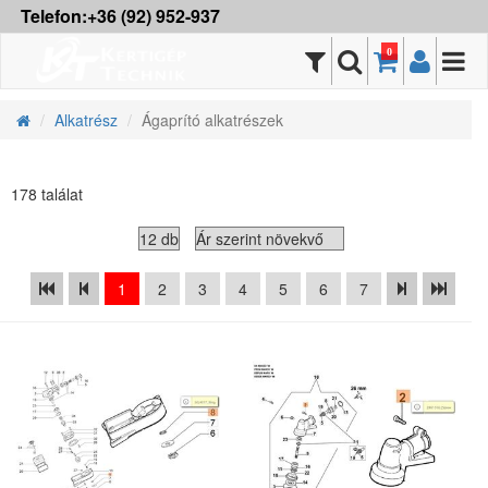
Telefon:+36 (92) 952-937
0
Alkatrész
Ágaprító alkatrészek
178 találat
1
2
3
4
5
6
7