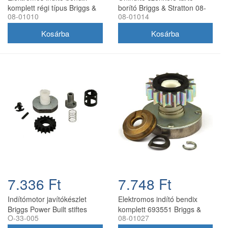
komplett régi típus Briggs &
borító Briggs & Stratton 08-
08-01010
08-01014
Stratton motorokhoz
01014
7.336 Ft
7.748 Ft
Indítómotor javítókészlet
Elektromos indító bendix
Briggs Power Built stiftes
komplett 693551 Briggs &
O-33-005
08-01027
495878
Stratton 08-01027