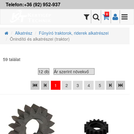
Telefon:+36 (92) 952-937
0
Alkatrész
Fűnyíró traktorok, riderek alkatrészei
Önindító és alkatrészei (traktor)
59 találat
1
2
3
4
5