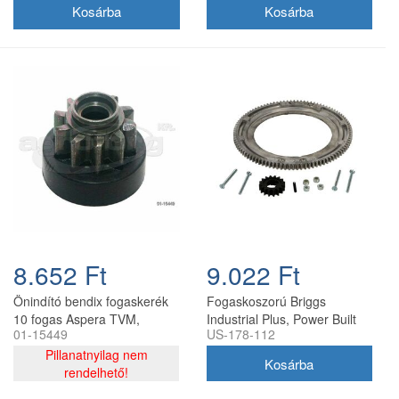
8.652 Ft
9.022 Ft
Önindító bendix fogaskerék
Fogaskoszorú Briggs
10 fogas Aspera TVM,
Industrial Plus, Power Built
01-15449
US-178-112
TVXL220, Tecumseh
utángyártott, 20.8 mm
Pillanatnyilag nem
rendelhető!