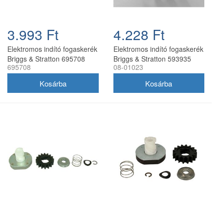
3.993 Ft
4.228 Ft
Elektromos indító fogaskerék
Elektromos indító fogaskerék
Briggs & Stratton 695708
Briggs & Stratton 593935
695708
08-01023
gyári
693713 14 fog