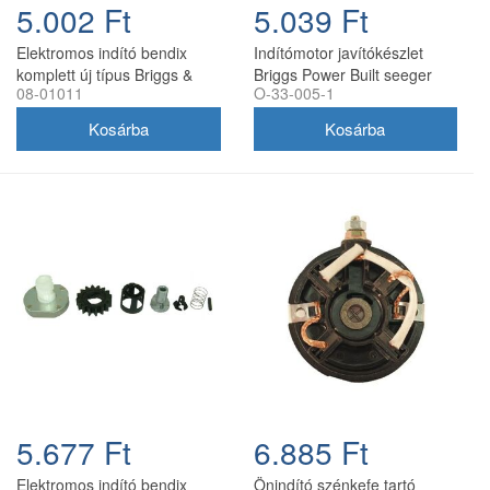
5.002 Ft
5.039 Ft
Elektromos indító bendix
Indítómotor javítókészlet
komplett új típus Briggs &
Briggs Power Built seeger
08-01011
O-33-005-1
Stratton 08-01011
rögzítéssel
5.677 Ft
6.885 Ft
Elektromos indító bendix
Önindító szénkefe tartó