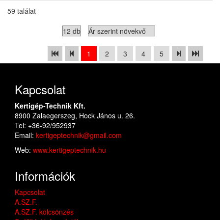
59 találat
1
2
3
4
5
Kapcsolat
Kertigép-Technik Kft.
8900 Zalaegerszeg, Hock János u. 26.
Tel: +36-92/952937
Email:
kertigeptechnik@gmail.com
Web:
www.kertigeptechnik.hu
Információk
Kapcsolat
A.SZ.F.
A.SZ.F. kölcsönzés