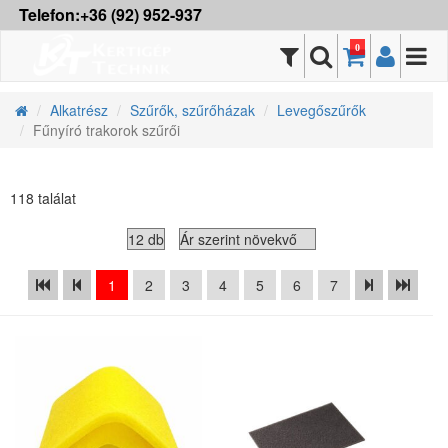
Telefon:+36 (92) 952-937
0
Alkatrész
Szűrők, szűrőházak
Levegőszűrők
Fűnyíró trakorok szűrői
118 találat
1
2
3
4
5
6
7