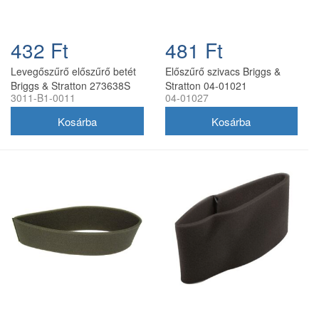
432 Ft
481 Ft
Levegőszűrő előszűrő betét
Előszűrő szivacs Briggs &
Briggs & Stratton 273638S
Stratton 04-01021
3011-B1-0011
04-01027
levegőszűrőhöz 04-01027