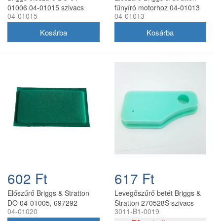
01006 04-01015 szivacs
fűnyíró motorhoz 04-01013
04-01015
04-01013
légszűrő betét
602 Ft
617 Ft
Előszűrő Briggs & Stratton
Levegőszűrő betét Briggs &
DO 04-01005, 697292
Stratton 270528S szivacs
04-01020
3011-B1-0019
3011-B1-0019