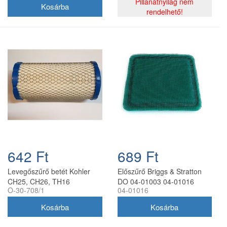
Pillanatnyilag nem
rendelhető!
642 Ft
689 Ft
Levegőszűrő betét Kohler
Előszűrő Briggs & Stratton
CH25, CH26, TH16
DO 04-01003 04-01016
O-30-708/1
04-01016
motorokhoz 25-083-02-S
utángyártott