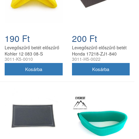
190 Ft
200 Ft
Levegőszűrő betét előszűrő
Levegőszűrő előszűrő betét
Kohler 12 083 08-S
Honda 17218-ZJ1-840
3011-K5-0010
3011-H5-0022
102x118x68 mm