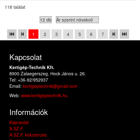
118 találat
1
2
3
4
5
6
7
Kapcsolat
Kertigép-Technik Kft.
8900 Zalaegerszeg, Hock János u. 26.
Tel: +36-92/952937
Email:
kertigeptechnik@gmail.com
Web:
www.kertigeptechnik.hu
Információk
Kapcsolat
A.SZ.F.
A.SZ.F. kölcsönzés