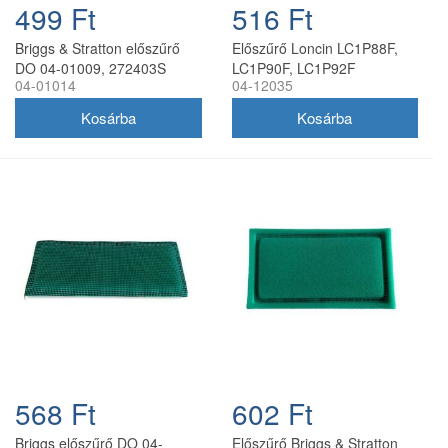
499 Ft
516 Ft
Briggs & Stratton előszűrő
Előszűrő Loncin LC1P88F,
DO 04-01009, 272403S
LC1P90F, LC1P92F
04-01014
04-12035
csere
négyütemű motorokhoz
568 Ft
602 Ft
Briggs előszűrő DO 04-
Előszűrő Briggs & Stratton